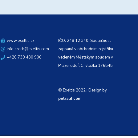
www.exeltis.cz
IČO: 248 12 340, Společnost
info.czech@exeltis.com
zapsaná v obchodním rejstříku
+420 739 480 900
vedeném Městským soudem v
Praze, oddíl C, vložka 176545
© Exeltis 2022 | Design by
petralil.com