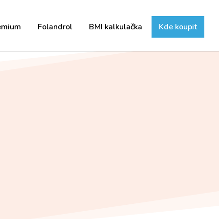
remium
Folandrol
BMI kalkulačka
Kde koupit