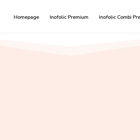
Homepage
Inofolic Premium
Inofolic Combi P
LEJDYESHOP.CZ
LejdyEshop.cz