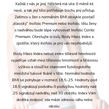
Každá z nás je jiná. Některá má více či méně kil
navíc, a tak její tělo potřebuje trochu jiný přístup.
Zatímco u žen s normálním BMI obvykle postačí
„klasický“ Inofolic Premium nebo Inofolic, tělu ženy
s nadváhou bude lépe vyhovovat Inofolic Combi
Premium. Otestujte si svůj Body Mass Index a
zjistěte, který Inofolic je pro vás nejvhodnější.
Body Mass Index neboli index tělesné hmotnosti
vyjadřuje vztah mezi tělesnou hmotností a tělesnou
výškou a slouží ke stanovení fyziologického
množství tukové tkáně v těle. Normální hodnota
BMI se pohybuje v rozmezí 18,5-25. Hodnoty pod
18,5 signalizují podváhu či podvýživu, hodnoty nad
25 signalizují nadváhu, nad 30 obezitu. Index Vám
zkrátka zodpoví, zda máze zdravou váhu nebo
nikoliv.