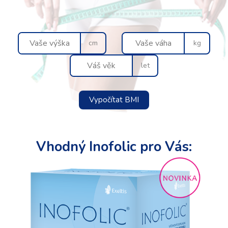
cm
kg
let
Vypočítat BMI
Vhodný Inofolic pro Vás: